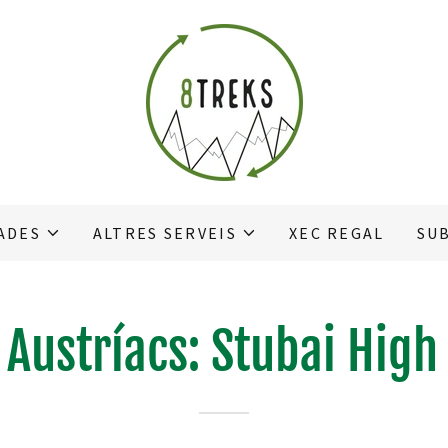
Traducir:
Select Language
▼
ADES
ALTRES SERVEIS
XEC REGAL
SU
 Austríacs: Stubai High 