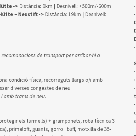
Hütte ->
Distància: 9km | Desnivell: +500m/-600m
ütte – Neustift ->
Distància: 19km | Desnivell:
·
ors recomanacions de transport per arribar-hi a
·
ona condició física, recorreguts llargs o/i amb
·
essar diverses congestes de neu.
 i amb trams de neu.
t
·
rotegir els turmells) + gramponets, roba tècnica 3
), primaloft, guants, gorro i buff, motxilla de 35-