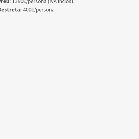
Preu:
1390€/persona (IVA inclòs).
Bestreta:
400€/persona