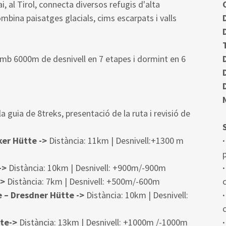
i, al Tirol, connecta diversos refugis d'alta
mbina paisatges glacials, cims escarpats i valls
b 6000m de desnivell en 7 etapes i dormint en 6
 guia de 8treks, presentació de la ruta i revisió de
cker Hütte ->
Distància: 11km | Desnivell:+1300 m
->
Distància: 10km | Desnivell: +900m/-900m
->
Distància: 7km | Desnivell: +500m/-600m
c
 – Dresdner Hütte ->
Distància: 10km | Desnivell:
·
c
te->
Distància: 13km | Desnivell: +1000m /-1000m
·