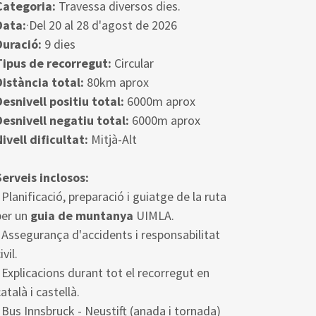
Categoria:
Travessa diversos dies.
Data:
·Del 20 al 28 d'agost de 2026
Duració:
9 dies
Tipus de recorregut:
Circular
Distància total:
80km aprox
Desnivell positiu total:
6000m aprox
Desnivell negatiu total:
6000m aprox
Nivell dificultat:
Mitjà-Alt
Serveis inclosos:
·
Planificació, preparació i guiatge de la ruta
per un
guia de muntanya
UIMLA.
·
Assegurança d'accidents i responsabilitat
ivil.
Explicacions durant tot el recorregut en
atalà i castellà.
Bus Innsbruck - Neustift (anada i tornada)