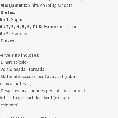
· Allotjament:
8 nits en refugis/hostal
· Dietes:
Dia 1:
Sopar
Dia 2, 3, 4, 5, 6, 7 i 8:
Esmorzar i sopar.
Dia 9:
Esmorzar
Dutxes.
Serveis no inclosos:
Dinars (pícnic)
Vols d'anada i tornada.
·
Material necessari per l'activitat (roba
ècnica, botes ...).
Despeses ocasionades per l'abandonament
de la ruta per part del client (excepte
accidents).