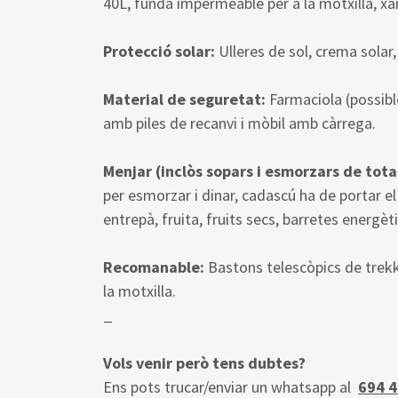
40L, funda impermeable per a la motxilla, xa
Protecció solar:
Ulleres de sol, crema solar, 
Material de seguretat:
Farmaciola (possibl
amb piles de recanvi i mòbil amb càrrega.
Menjar (inclòs sopars i esmorzars de tota
per esmorzar i dinar, cadascú ha de portar e
entrepà, fruita, fruits secs, barretes energèti
Recomanable:
Bastons telescòpics de trekk
la motxilla.
_
Vols venir però tens dubtes?
Ens pots trucar/enviar un whatsapp al
694 4