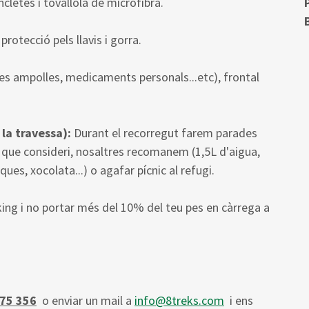
ncletes i tovallola de microfibra.
protecció pels llavis i gorra.
es ampolles, medicaments personals...etc), frontal
 la travessa):
Durant el recorregut farem parades
l que consideri, nosaltres recomanem (1,5L d'aigua,
ques, xocolata...) o agafar pícnic al refugi.
ing i no portar més del 10% del teu pes en càrrega a
75 356
o enviar un mail a
info@8treks.com
i ens