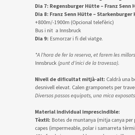
Dia 7: Regensburger Hütte – Franz Senn 
Dia 8: Franz Senn Hütte – Starkenburger H
+800m/-1900m (Opcional telefèric)
Bus i nit a Innsbruck
Dia 9:
Esmorzar i fi del viatge.
*A l'hora de fer la reserva, et farem les mill
Innsbruck
(punt d'inici de la travessa).
Nivell de dificultat mitjà-alt:
Caldrà una b
desnivell elevat. Calen gramponets per trav
Diversos passos equipats, una mica exposats
Material individual imprescindible:
Tèxtil:
Botes de muntanya (mitja canya per p
capes (impermeable, polar i samarreta tèrmica