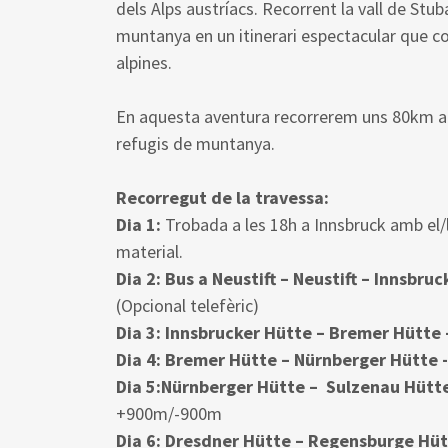
dels Alps austríacs. Recorrent la vall de Stuba
muntanya en un itinerari espectacular que co
alpines.
En aquesta aventura recorrerem uns 80km am
refugis de muntanya.
Recorregut de la travessa:
Dia 1:
Trobada a les 18h a Innsbruck amb el/la
material.
Dia 2: Bus a Neustift – Neustift – Innsbru
(Opcional telefèric)
Dia 3: Innsbrucker Hütte – Bremer Hütte 
Dia 4: Bremer Hütte – Nürnberger Hütte 
Dia 5:Nürnberger Hütte – Sulzenau Hütte
+900m/-900m
Dia 6: Dresdner Hütte – Regensburge Hüt